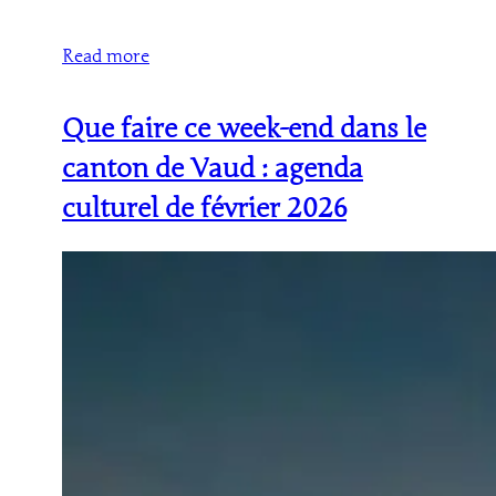
Read more
Que faire ce week-end dans le
canton de Vaud : agenda
culturel de février 2026