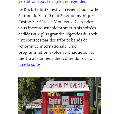
3e édition sous le signe des légendes
au
Le Rock Tribute Festival revient pour sa 3e
bord
édition du 8 au 10 mai 2025 au mythique
du
Casino Barrière de Montreux. Ce rendez-
Léman
vous incontournable promet trois soirées
dédiées aux plus grandes légendes du rock,
interprétées par des tribute bands de
renommée internationale. Une
programmation explosive Chaque soirée
mettra à l’honneur des icônes du rock :…
:
Lire la suite
Rock
Tribute
Festival
Montreux
2025
:
une
3e