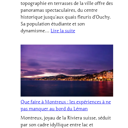
?
topographie en terrasses de la ville offre des
panoramas spectaculaires, du centre
historique jusqu’aux quais fleuris d’Ouchy.
Sa population étudiante et son
:
dynamisme…
Lire la suite
Que
faire
à
Lausanne
:
les
meilleures
activités
et
loisirs
Que faire à Montreux : les expériences à ne
pas manquer au bord du Léman
Montreux, joyau de la Riviera suisse, séduit
par son cadre idyllique entre lac et