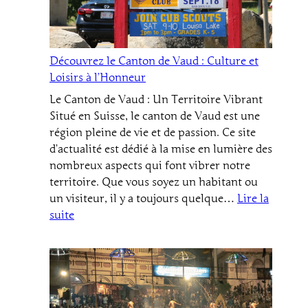
édition
sous
le
Découvrez le Canton de Vaud : Culture et
signe
Loisirs à l’Honneur
des
légendes
Le Canton de Vaud : Un Territoire Vibrant
Situé en Suisse, le canton de Vaud est une
région pleine de vie et de passion. Ce site
d’actualité est dédié à la mise en lumière des
nombreux aspects qui font vibrer notre
territoire. Que vous soyez un habitant ou
un visiteur, il y a toujours quelque…
Lire la
:
suite
Découvrez
le
Canton
de
Vaud