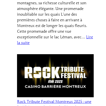
montagnes, sa richesse culturelle et son
atmosphère élégante. Une promenade
inoubliable sur les quais L’une des
premières choses à faire en arrivant à
Montreux est de longer les quais fleuris.
Cette promenade offre une vue
exceptionnelle sur le lac Léman, avec…
Lire
:
la suite
Que
faire
à
Montreux
:
les
expériences
à
ne
pas
Rock Tribute Festival Montreux 2025 : une
manquer