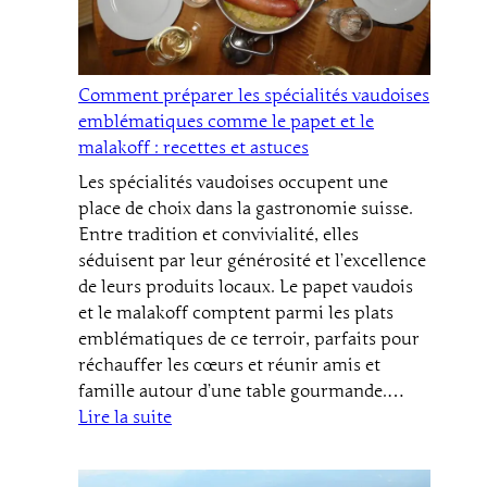
:
quels
villages
qui
Comment préparer les spécialités vaudoises
ont
emblématiques comme le papet et le
du
malakoff : recettes et astuces
charme
Les spécialités vaudoises occupent une
à
place de choix dans la gastronomie suisse.
découvrir
Entre tradition et convivialité, elles
absolument
séduisent par leur générosité et l’excellence
?
de leurs produits locaux. Le papet vaudois
et le malakoff comptent parmi les plats
emblématiques de ce terroir, parfaits pour
réchauffer les cœurs et réunir amis et
famille autour d’une table gourmande.…
:
Lire la suite
Comment
préparer