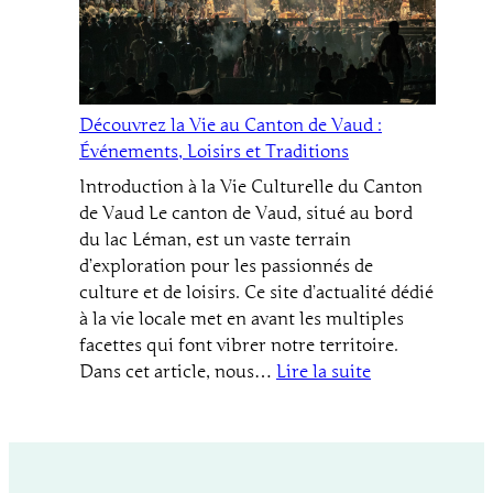
:
Culture
et
Loisirs
à
Découvrez la Vie au Canton de Vaud :
l’Honneur
Événements, Loisirs et Traditions
Introduction à la Vie Culturelle du Canton
de Vaud Le canton de Vaud, situé au bord
du lac Léman, est un vaste terrain
d’exploration pour les passionnés de
culture et de loisirs. Ce site d’actualité dédié
à la vie locale met en avant les multiples
facettes qui font vibrer notre territoire.
:
Dans cet article, nous…
Lire la suite
Découvrez
la
Vie
au