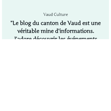
Canton
de
Vaud
Vaud Culture
:
”Le blog du canton de Vaud est une
Événements,
véritable mine d’informations.
Loisirs
et
J’adore découvrir les événements
Traditions
culturels et les bonnes adresses
locales grâce à leurs publications.”
Découvrez Vaud