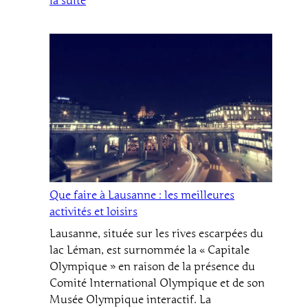
la suite
Quels
sont
les
plus
beaux
villages
à
visiter
dans
le
canton
Que faire à Lausanne : les meilleures
de
activités et loisirs
Vaud
pour
Lausanne, située sur les rives escarpées du
un
lac Léman, est surnommée la « Capitale
tourisme
Olympique » en raison de la présence du
en
Comité International Olympique et de son
famille
Musée Olympique interactif. La