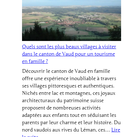
les
spécialités
vaudoises
emblématiques
comme
le
papet
Quels sont les plus beaux villages à visiter
et
dans le canton de Vaud pour un tourisme
le
en famille ?
malakoff
Découvrir le canton de Vaud en famille
:
offre une expérience inoubliable à travers
recettes
ses villages pittoresques et authentiques.
et
Nichés entre lac et montagnes, ces joyaux
astuces
architecturaux du patrimoine suisse
proposent de nombreuses activités
adaptées aux enfants tout en séduisant les
parents par leur charme et leur histoire. Du
nord vaudois aux rives du Léman, ces…
Lire
: